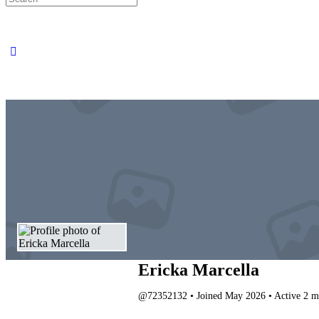
for:
Ericka Marcella
@72352132
•
Joined May 2026
•
Active 2 m