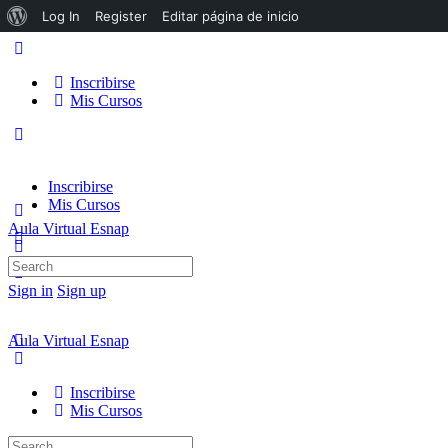
Acerca
Log In
Register
Editar página de inicio
de
WordPress
Inscribirse
Mis Cursos
Inscribirse
Mis Cursos
Aula Virtual Esnap
Search
for:
Sign in
Sign up
Aula Virtual Esnap
Inscribirse
Mis Cursos
Search