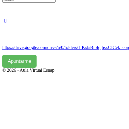
for:
https://drive.google.com/drive/u/0/folders/1-KsfsBibfqjhsxCfCek_c
© 2026 - Aula Virtual Esnap