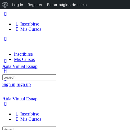
Acerca
Log In
Register
Editar página de inicio
de
WordPress
Inscribirse
Mis Cursos
Inscribirse
Mis Cursos
Aula Virtual Esnap
Search
for:
Sign in
Sign up
Aula Virtual Esnap
Inscribirse
Mis Cursos
Search