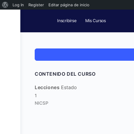
Acerca
Log In
Register
Editar página de inicio
de
Inscribirse
Mis Cursos
WordPress
CONTENIDO DEL CURSO
Lecciones
Estado
1
NICSP